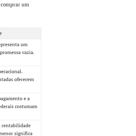
só comprar um
e
epresenta um
 promessa vazia.
peracional.
ntadas oferecem
 pagamento e a
federais costumam
 rentabilidade
menor significa