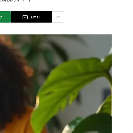
 de Leitura 7 Mins
pp
Email