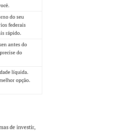
ocê.
orno do seu
ios federais
is rápido.
ken antes do
precise do
dade líquida.
melhor opção.
as de investir,