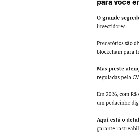
para você 
O grande segred
investidores.
Precatórios são d
blockchain para f
Mas preste aten
reguladas pela CV
Em 2026, com R$ 6
um pedacinho digi
Aqui está o deta
garante rastreabil