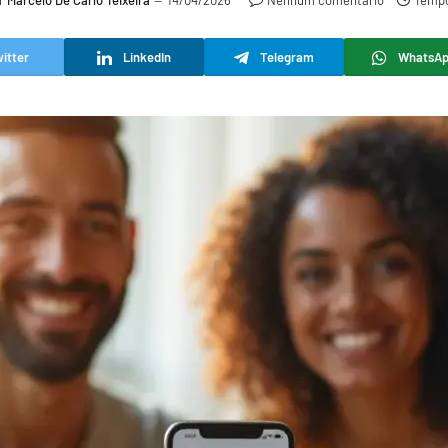
r
Marcelo De Carlo Teixeira
14/04/2026
Nenhum comentário
Tempo
itter
LinkedIn
Telegram
WhatsA