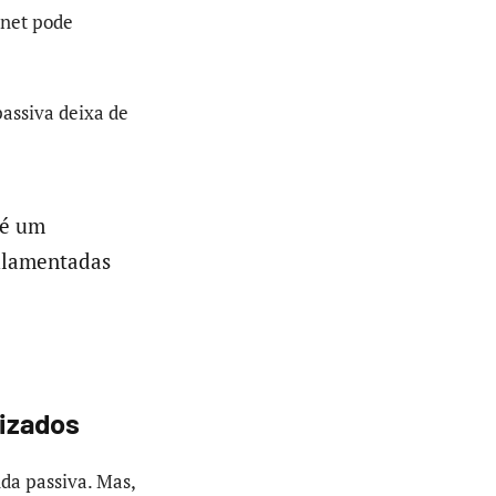
rnet pode
passiva deixa de
 é um
gulamentadas
nizados
da passiva. Mas,