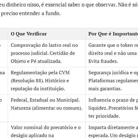
eu dinheiro nisso, é essencial saber o que observar. Não é 
É preciso entender a fundo.
O Que Verificar
Por Que é Important
o
Comprovação do lastro real no
Garante que o token r
processo judicial. Certidão de
direito real e não uma
Objeto e Pé atualizada.
Evita fraudes.
rma
Regulamentação pela CVM
Segurança jurídica e o
(Resolução 88). Histórico e
Plataformas regulame
reputação da instituição.
mais garantias.
o
Federal, Estadual ou Municipal.
Influencia o prazo de
Natureza (alimentar ou comum).
liquidez. Precatórios 
ter prioridade.
Valor nominal do precatório e o
Impacta diretamente a
deságio aplicado na
esperada. Um deságio 