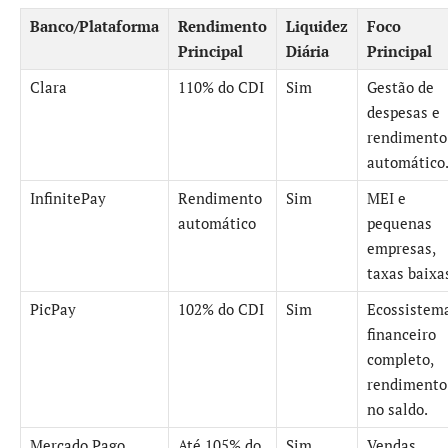
Banco/Plataforma
Rendimento
Liquidez
Foco
Principal
Diária
Principal
Clara
110% do CDI
Sim
Gestão de
despesas e
rendimento
automático
InfinitePay
Rendimento
Sim
MEI e
automático
pequenas
empresas,
taxas baixa
PicPay
102% do CDI
Sim
Ecossistem
financeiro
completo,
rendimento
no saldo.
Mercado Pago
Até 105% do
Sim
Vendas