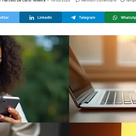
r
Marcelo De Carlo Teixeira
10/05/2026
Nenhum comentário
Tempo
itter
LinkedIn
Telegram
WhatsA