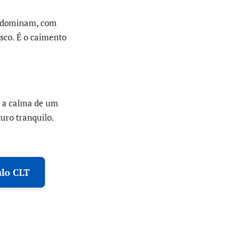
co dominam, com
osco. É o caimento
a a calma de um
uro tranquilo.
ulo CLT