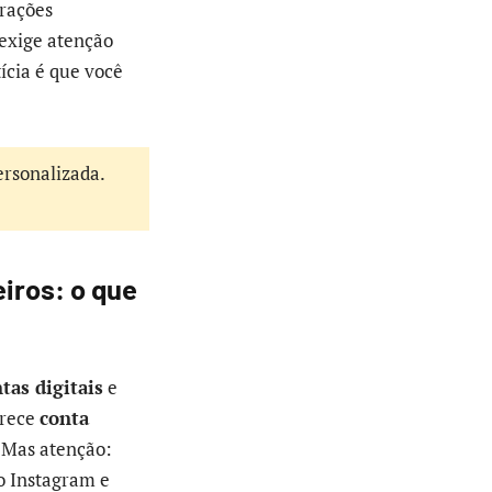
erações
 exige atenção
ícia é que você
ersonalizada.
eiros: o que
tas digitais
e
erece
conta
. Mas atenção:
o Instagram e