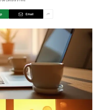
 de Leitura 9 Mins
pp
Email