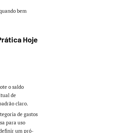
a quando bem
rática Hoje
ote o saldo
itual de
padrão claro.
tegoria de gastos
esa para uso
 definir um pró-