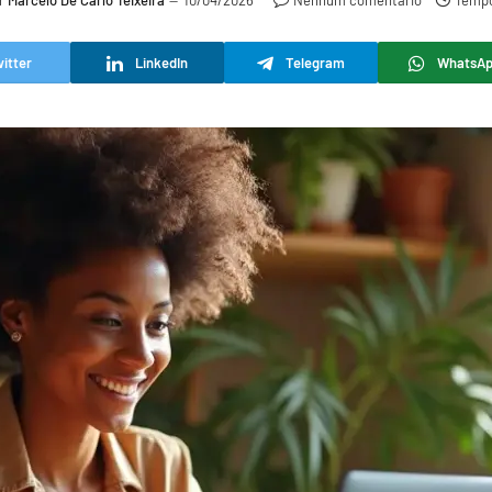
r
Marcelo De Carlo Teixeira
10/04/2026
Nenhum comentário
Tempo
itter
LinkedIn
Telegram
WhatsA