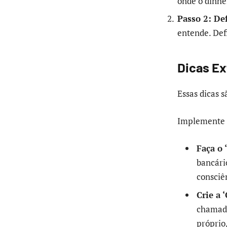
onde o dinhe
Passo 2: De
entende. De
Dicas Ex
Essas dicas s
Implemente u
Faça o 
bancário
consciê
Crie a 
chamada
próprio,