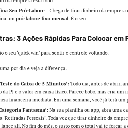
iro da empresa está indo.
fina Seu Pró-Labore
– Chega de tirar dinheiro da empres
fina um
pró-labore fixo mensal
. É o seu
tras: 3 Ações Rápidas Para Colocar em P
ão o seu ‘quick win’ para sentir o controle voltando.
ma por dia e veja a diferença.
‘Teste do Caixa de 5 Minutos’:
Todo dia, antes de abrir, an
 da PJ e o valor em caixa físico. Parece bobo, mas cria um r
ncia financeira imediata. Em uma semana, você já terá um 
‘Categoria Fantasma’:
Na sua planilha ou app, abra uma ca
 ‘Retiradas Pessoais’. Toda vez que tirar dinheiro da empr
 lance ali. No fim do mês, o susto com o total vai te forçar a