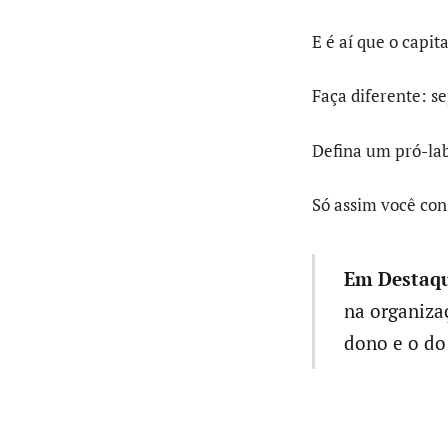
E é aí que o capi
Faça diferente: s
Defina um pró-lab
Só assim você con
Em Destaqu
na organiza
dono e o do