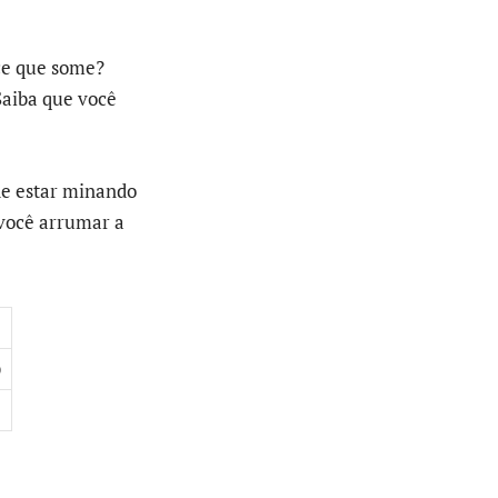
ce que some?
Saiba que você
de estar minando
 você arrumar a
)