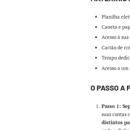
Planilha elet
Caneta e pap
Acesso à sua 
Cartão de cré
Tempo dedica
Acesso a um
O PASSO A 
Passo 1: Sep
suas contas 
distintos pa