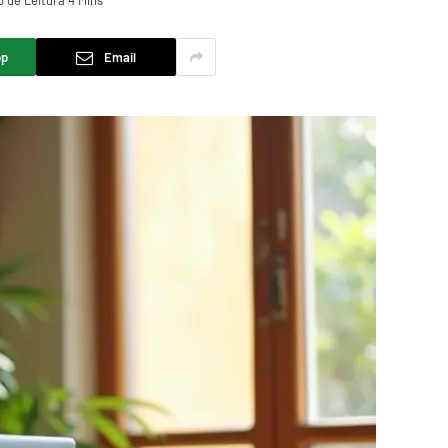
 de Leitura 4 Mins
pp
Email