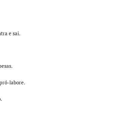
ra e sai.
pesas.
pró-labore.
.