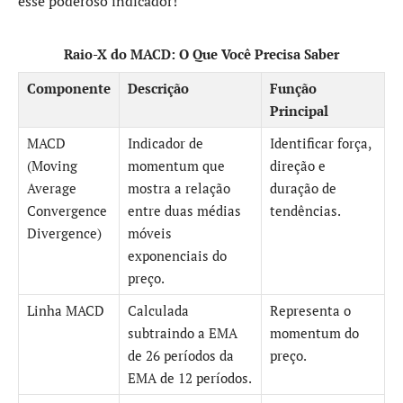
esse poderoso indicador!
Raio-X do MACD: O Que Você Precisa Saber
Componente
Descrição
Função
Principal
MACD
Indicador de
Identificar força,
(Moving
momentum que
direção e
Average
mostra a relação
duração de
Convergence
entre duas médias
tendências.
Divergence)
móveis
exponenciais do
preço.
Linha MACD
Calculada
Representa o
subtraindo a EMA
momentum do
de 26 períodos da
preço.
EMA de 12 períodos.