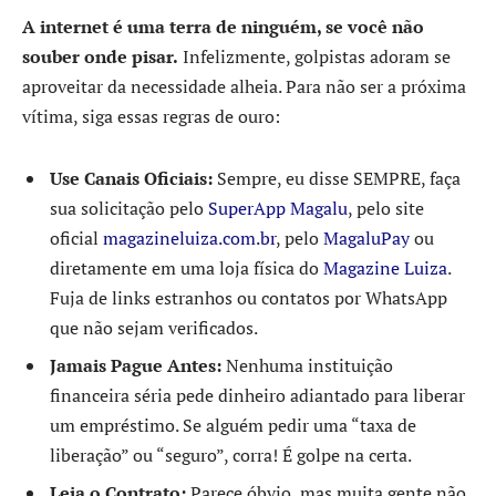
A internet é uma terra de ninguém, se você não
souber onde pisar.
Infelizmente, golpistas adoram se
aproveitar da necessidade alheia. Para não ser a próxima
vítima, siga essas regras de ouro:
Use Canais Oficiais:
Sempre, eu disse SEMPRE, faça
sua solicitação pelo
SuperApp Magalu
, pelo site
oficial
magazineluiza.com.br
, pelo
MagaluPay
ou
diretamente em uma loja física do
Magazine Luiza
.
Fuja de links estranhos ou contatos por WhatsApp
que não sejam verificados.
Jamais Pague Antes:
Nenhuma instituição
financeira séria pede dinheiro adiantado para liberar
um empréstimo. Se alguém pedir uma “taxa de
liberação” ou “seguro”, corra! É golpe na certa.
Leia o Contrato:
Parece óbvio, mas muita gente não