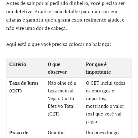
Antes de sair por aí pedindo dinheiro, você precisa ser
um detetive. Analise cada detalhe para não cair em
ciladas e garantir que a grana extra realmente ajude, e
não vire uma dor de cabeça.
Aqui está o que você precisa colocar na balança:
Critério
O que
Por que é
observar
importante
Taxa de Juros
Não olhe só a
O CET inclui todos
(CET)
taxa mensal.
os encargos e
Veja o Custo
impostos,
Efetivo Total
mostrando o valor
(CET).
real que você vai
pagar.
Prazo de
Quantas
Um prazo longo