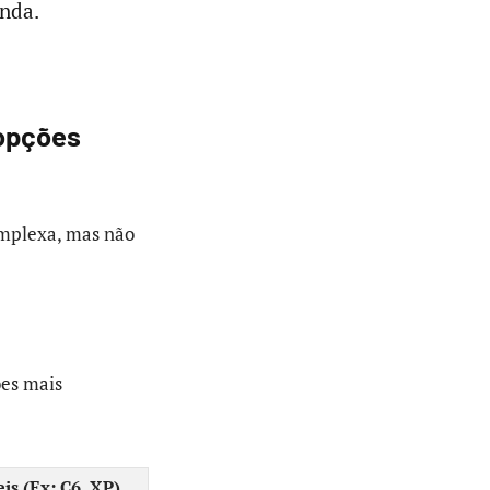
enda.
 opções
omplexa, mas não
ões mais
is (Ex: C6, XP)