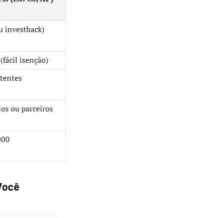
u investback)
(fácil isenção)
stentes
os ou parceiros
000
 Você