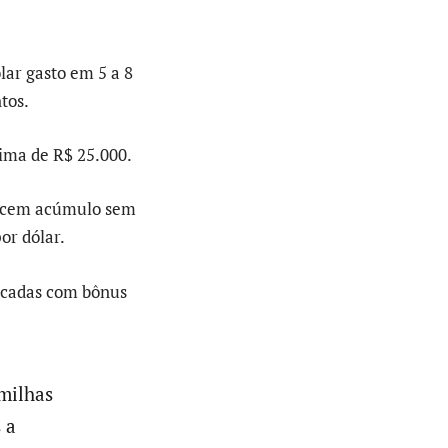
ar gasto em 5 a 8
tos.
ima de R$ 25.000.
recem acúmulo sem
or dólar.
icadas com bônus
milhas
 a