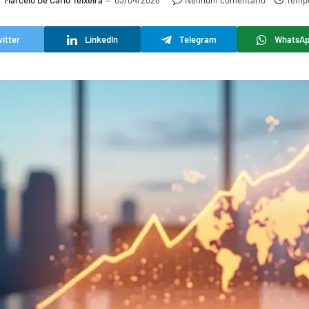
r
Marcelo De Carlo Teixeira
03/04/2026
Nenhum comentário
Tempo
itter
LinkedIn
Telegram
WhatsA