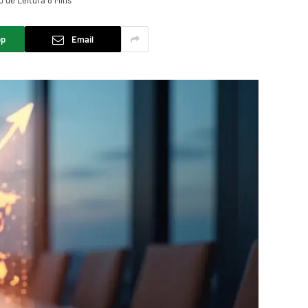
 de Leitura 8 Mins
pp
Email