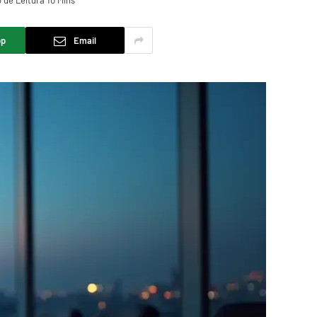
de Leitura 10 Mins
pp
Email