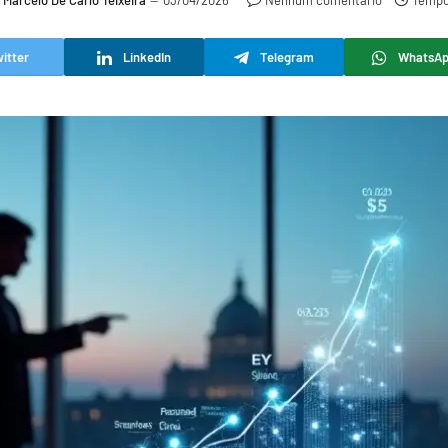
Marcelo De Carlo Teixeira
03/04/2026
Nenhum comentário
Tempo 
itter
LinkedIn
Telegram
WhatsA