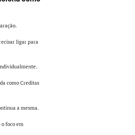
aração.
ecisar ligar para
 individualmente.
ada como Creditas
continua a mesma.
 o foco em