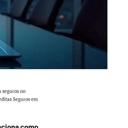
m seguros no
reditas Seguros em
unciona como