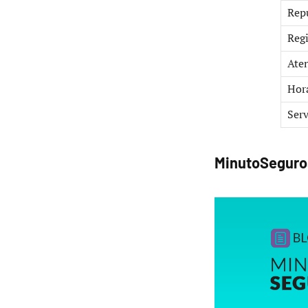
Rep
Regi
Ate
Hor
Serv
MinutoSeguros