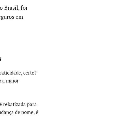
 Brasil, foi
Seguros em
s
raticidade, certo?
o a maior
e rebatizada para
mudança de nome, é