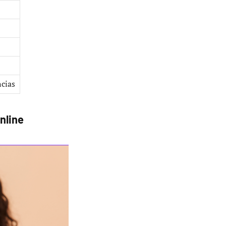
ncias
nline