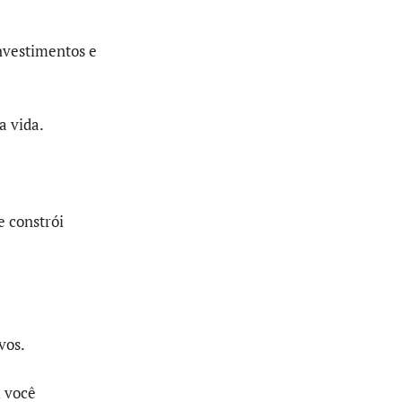
investimentos e
a vida.
e constrói
vos.
m você