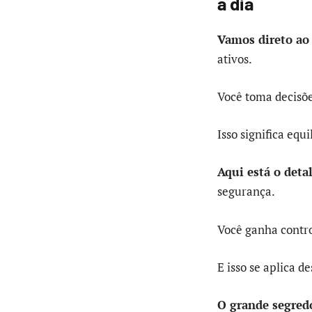
a dia
Vamos direto ao
ativos.
Você toma decisõ
Isso significa equi
Aqui está o deta
segurança.
Você ganha control
E isso se aplica d
O grande segred