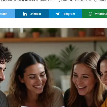
r
Marcelo De Carlo Teixeira
14/04/2026
Nenhum comentário
Tempo 
itter
LinkedIn
Telegram
WhatsA