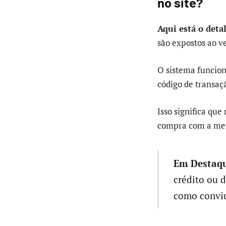
no site?
Aqui está o deta
são expostos ao v
O sistema funcio
código de transaç
Isso significa qu
compra com a mes
Em Destaqu
crédito ou 
como convid