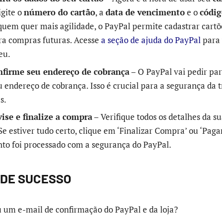
igite o
número do cartão
, a
data de vencimento
e o
códig
 quem quer mais agilidade, o PayPal permite cadastrar cartõ
ara compras futuras. Acesse
a seção de ajuda do PayPal
para
eu.
nfirme seu endereço de cobrança
– O PayPal vai pedir pa
eu endereço de cobrança. Isso é crucial para a segurança da 
s.
ise e finalize a compra
– Verifique todos os detalhes da s
e estiver tudo certo, clique em ‘Finalizar Compra’ ou ‘Paga
o foi processado com a segurança do PayPal.
 DE SUCESSO
 um e-mail de confirmação do PayPal e da loja?