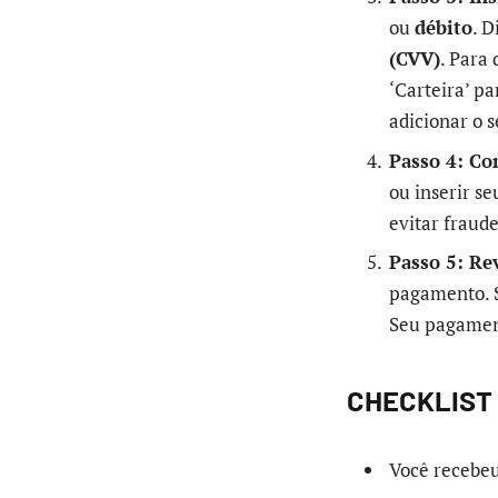
ou
débito
. D
(CVV)
. Para
‘Carteira’ p
adicionar o s
Passo 4: Co
ou inserir s
evitar fraude
Passo 5: Rev
pagamento. S
Seu pagament
CHECKLIST
Você recebeu