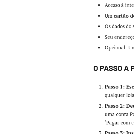
Acesso à inte
Um
cartão d
Os dados do 
Seu endereço
Opcional: Um
O PASSO A 
Passo 1: Es
qualquer loj
Passo 2: De
uma conta Pa
‘Pagar com c
Passo 3: Ins