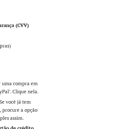
urança (CVV)
pras)
ar uma compra em
Pal’. Clique nela.
Se você já tem
, procure a opção
ples assim.
rtão de crédito