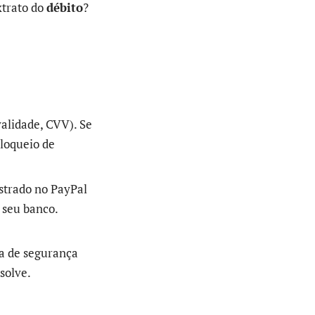
xtrato do
débito
?
alidade, CVV). Se
loqueio de
strado no PayPal
 seu banco.
ma de segurança
solve.