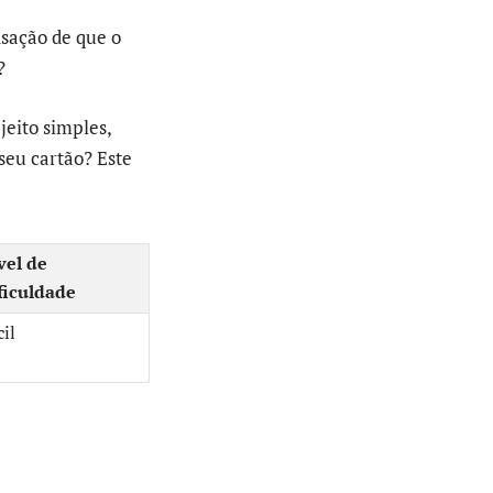
nsação de que o
?
jeito simples,
seu cartão? Este
vel de
ficuldade
cil