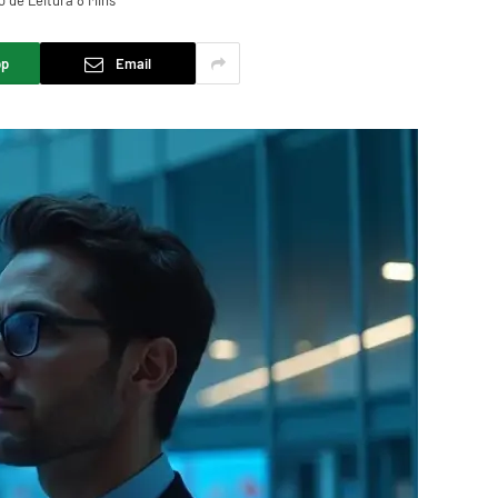
 de Leitura 8 Mins
pp
Email