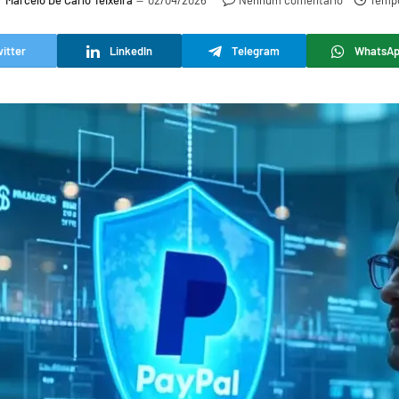
r
Marcelo De Carlo Teixeira
02/04/2026
Nenhum comentário
Tempo
itter
LinkedIn
Telegram
WhatsA