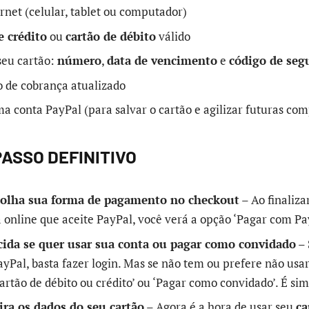
rnet (celular, tablet ou computador)
e crédito
ou
cartão de débito
válido
seu cartão:
número
,
data de vencimento
e
código de seg
 de cobrança atualizado
a conta PayPal (para salvar o cartão e agilizar futuras com
PASSO DEFINITIVO
colha sua forma de pagamento no checkout
– Ao finaliz
a online que aceite PayPal, você verá a opção ‘Pagar com Pay
cida se quer usar sua conta ou pagar como convidado
– 
yPal, basta fazer login. Mas se não tem ou prefere não usar
artão de débito ou crédito’ ou ‘Pagar como convidado’. É sim
ira os dados do seu cartão
– Agora é a hora de usar seu
ca