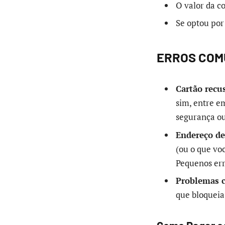
O valor da c
Se optou por
ERROS COM
Cartão recu
sim, entre e
segurança ou
Endereço de
(ou o que vo
Pequenos err
Problemas 
que bloqueia