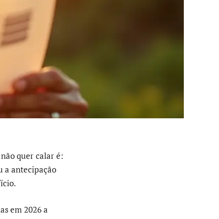
 não quer calar é:
u a antecipação
ício.
mas em 2026 a