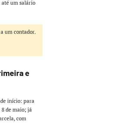
 até um salário
 a um contador.
rimeira e
de início: para
 8 de maio; já
arcela, com