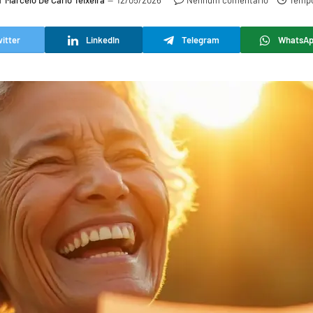
r
Marcelo De Carlo Teixeira
12/05/2026
Nenhum comentário
Tempo
itter
LinkedIn
Telegram
WhatsA