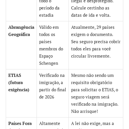
todo o
ilegal e desprotegido.
período da
Calcule certinho as
estadia
datas de ida e volta.
Abrangência
Válido em
Atualmente, 29 países
Geográfica
todos os
exigem o documento.
países
Seu seguro precisa cobrir
membros do
todos eles para você
Espaço
circular livremente.
Schengen
ETIAS
Verificado na
Mesmo não sendo um
(futura
imigração, a
requisito obrigatório
exigência)
partir do final
para solicitar o ETIAS, o
de 2026
seguro viagem será
verificado na imigração.
Não arrisque!
Países Fora
Altamente
A lei não exige, mas a