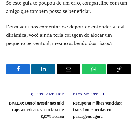
Se este guia te poupou de um erro, compartilhe com um
amigo que também possa se beneficiar.
Deixa aqui nos comentários: depois de entender a real
dinâmica, você ainda teria coragem de alocar um
pequeno percentual, mesmo sabendo dos riscos?
Facebook
LinkedIn
Email
WhatsApp
Copy
Link
POST ANTERIOR
PRÓXIMO POST
BMCE39: Como investir nas mid
Recuperar milhas vencidas:
caps americanas com taxa de
transforme perdas em
0,07% ao ano
passagens agora