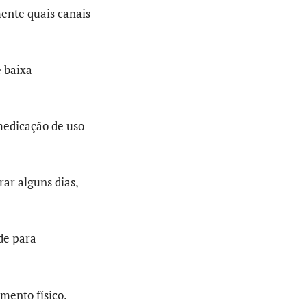
mente quais canais
e baixa
medicação de uso
ar alguns dias,
de para
mento físico.