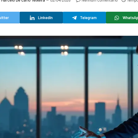
Marcelo De Carlo Teixeira
02/04/2026
Nenhum comentário
Tempo 
itter
LinkedIn
Telegram
WhatsA