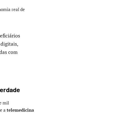
nomia real de
ficiários
digitais,
adas com
verdade
e mil
ue a
telemedicina