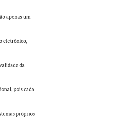
não apenas um
o eletrônico,
 validade da
onal, pois cada
stemas próprios