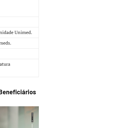
unidade Unimed.
imeds.
atura
Beneficiários