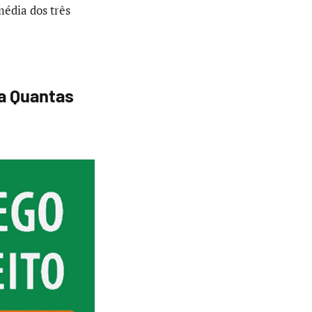
média dos três
a Quantas