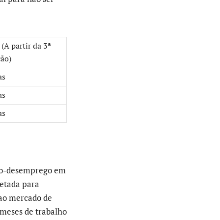
 (A partir da 3ª
ção)
as
as
as
uro-desemprego em
jetada para
 ao mercado de
 meses de trabalho