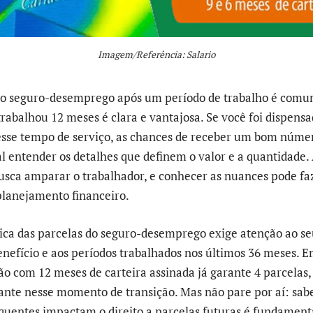
Imagem/Referência: Salario
e o seguro-desemprego após um período de trabalho é comu
rabalhou 12 meses é clara e vantajosa. Se você foi dispensa
sse tempo de serviço, as chances de receber um bom númer
al entender os detalhes que definem o valor e a quantidade. 
busca amparar o trabalhador, e conhecer as nuances pode fa
planejamento financeiro.
ca das parcelas do seguro-desemprego exige atenção ao seu
nefício e aos períodos trabalhados nos últimos 36 meses. E
ão com 12 meses de carteira assinada já garante 4 parcelas,
ante nesse momento de transição. Mas não pare por aí: sab
equentes impactam o direito a parcelas futuras é fundament