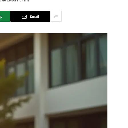
 de Leitura 8 Mins
pp
Email