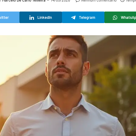
r
Marcelo De Carlo Teixeira
14/05/2026
Nenhum comentário
Tempo
itter
LinkedIn
Telegram
WhatsA