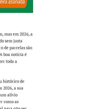
m, mas em 2026, a
do sem justa
o de parcelas são
A boa notícia é
zer toda a
 histórico de
m 2026, a sua
 um alívio
er como as
al para não ser