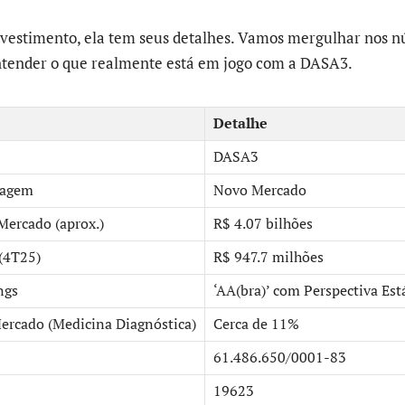
vestimento, ela tem seus detalhes. Vamos mergulhar nos n
ntender o que realmente está em jogo com a DASA3.
Detalhe
DASA3
tagem
Novo Mercado
Mercado (aprox.)
R$ 4.07 bilhões
 (4T25)
R$ 947.7 milhões
ngs
‘AA(bra)’ com Perspectiva Es
Mercado (Medicina Diagnóstica)
Cerca de 11%
61.486.650/0001-83
19623