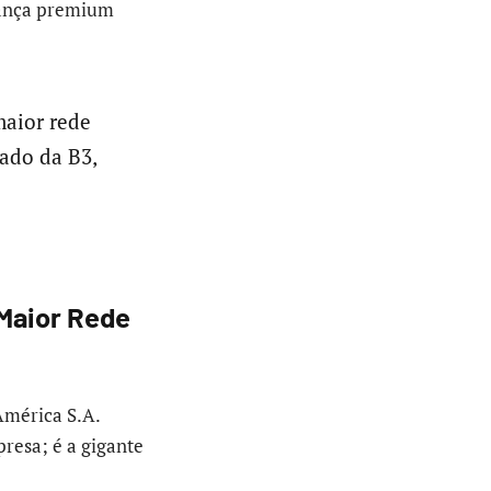
nança premium
maior rede
ado da B3,
Maior Rede
América S.A.
resa; é a gigante