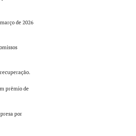
m março de 2026
romissos
 recuperação.
om prêmio de
rpresa por