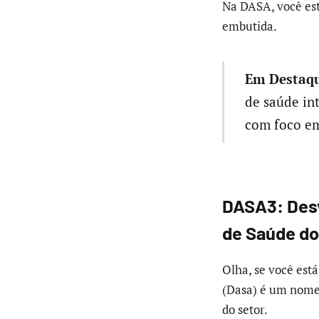
Na DASA, você es
embutida.
Em Destaqu
de saúde in
com foco em
DASA3: Desv
de Saúde do
Olha, se você est
(Dasa) é um nome 
do setor.