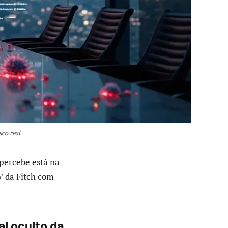
co real
ercebe está na
’ da Fitch com
l oculto da