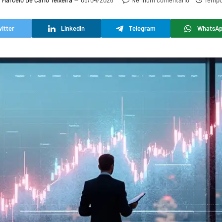
Marcelo De Carlo Teixeira
05/04/2026
Nenhum comentário
Tempo 
itter
LinkedIn
Telegram
WhatsA