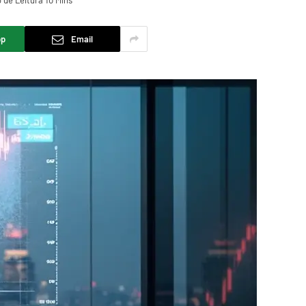
de Leitura 10 Mins
pp
Email