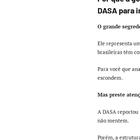
DASA para i
O grande segred
Ele representa u
brasileiras têm c
Para você que ana
escondem.
Mas preste aten
A DASA reportou p
não mentem.
Porém, a estrutu