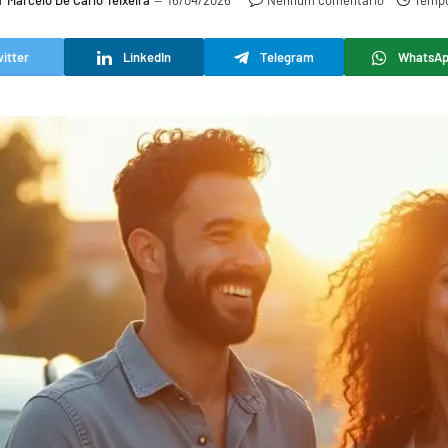
r
Marcelo De Carlo Teixeira
16/04/2026
Nenhum comentário
Tempo
itter
LinkedIn
Telegram
WhatsA