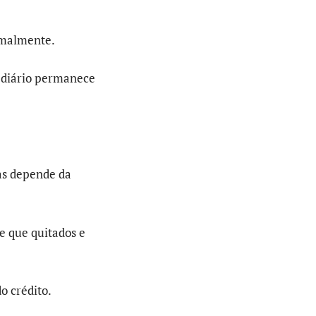
rmalmente.
so diário permanece
as depende da
e que quitados e
o crédito.