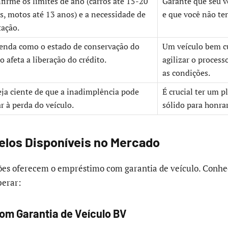
firme os limites de ano (carros até 15-20
Garante que seu ve
s, motos até 13 anos) e a necessidade de
e que você não te
tação.
enda como o estado de conservação do
Um veículo bem c
o afeta a liberação do crédito.
agilizar o process
as condições.
eja ciente de que a inadimplência pode
É crucial ter um p
ar à perda do veículo.
sólido para honra
elos Disponíveis no Mercado
ções oferecem o empréstimo com garantia de veículo. Conh
perar:
m Garantia de Veículo BV