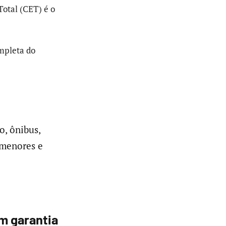
otal (CET) é o
ompleta do
o, ônibus,
 menores e
m garantia