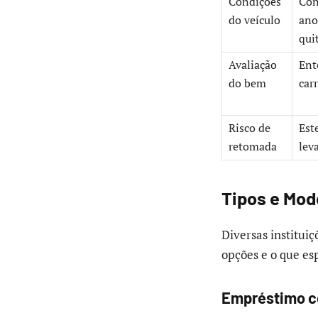
Condições
Con
do veículo
ano
qui
Avaliação
Ent
do bem
carr
Risco de
Est
retomada
lev
Tipos e Mod
Diversas institui
opções e o que es
Empréstimo co