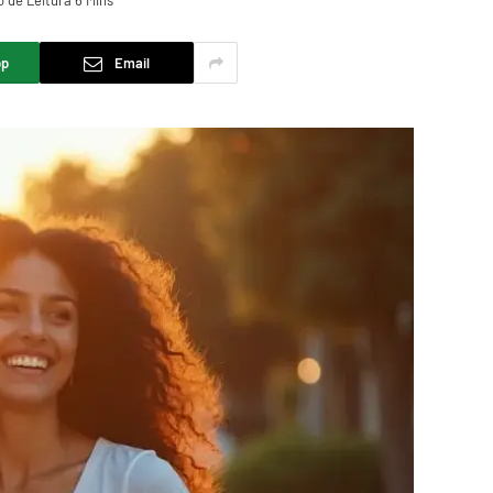
 de Leitura 6 Mins
pp
Email