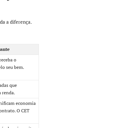
da a diferença.
tante
receba o
elo seu bem.
sadas que
 renda.
gnificam economia
contrato. O CET