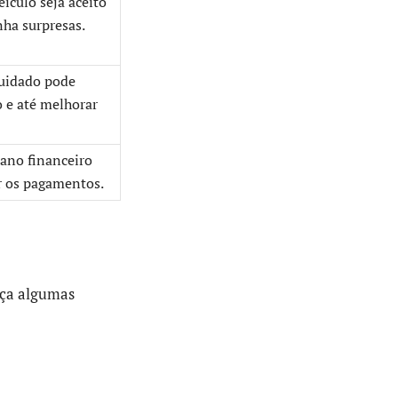
ículo seja aceito
nha surpresas.
uidado pode
o e até melhorar
lano financeiro
r os pagamentos.
eça algumas