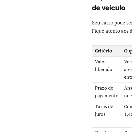
de veículo
Seu carro pode ser
Fique atento aos 
Critério
O q
Valor
Ver
liberado
ate
ent
Prazo de
Ana
pagamento
no 
Taxas de
Com
juros
1,4