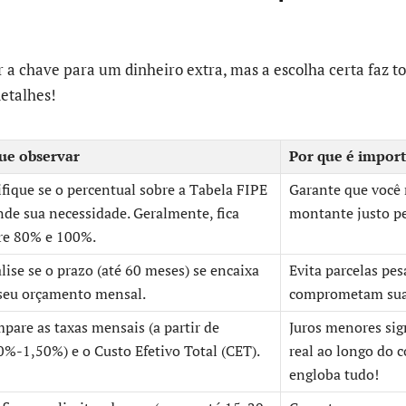
 a chave para um dinheiro extra, mas a escolha certa faz to
detalhes!
ue observar
Por que é impor
ifique se o percentual sobre a Tabela FIPE
Garante que você 
nde sua necessidade. Geralmente, fica
montante justo p
re 80% e 100%.
lise se o prazo (até 60 meses) se encaixa
Evita parcelas pe
seu orçamento mensal.
comprometam sua
pare as taxas mensais (a partir de
Juros menores si
0%-1,50%) e o Custo Efetivo Total (CET).
real ao longo do 
engloba tudo!