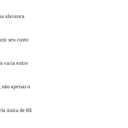
ma alavanca
zir seu custo
6 varia entre
, não apenas o
ela única de R$