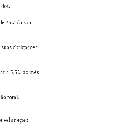
rdos.
de 35% da sua
s suas obrigações
gar a 3,5% ao mês
ão total.
a educação