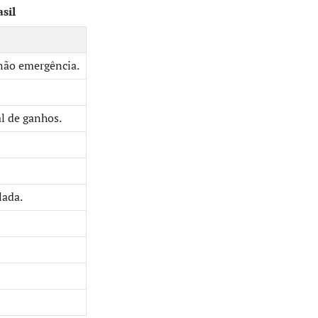
sil
não emergência.
l de ganhos.
lada.