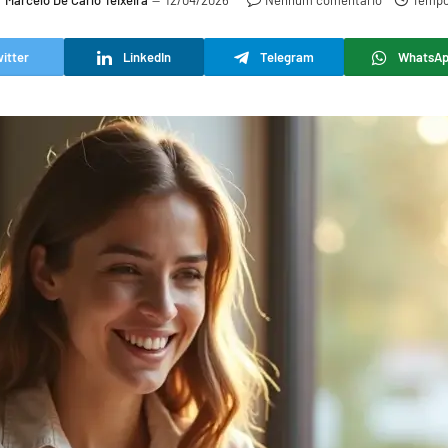
r
Marcelo De Carlo Teixeira
12/04/2026
Nenhum comentário
Tempo 
itter
LinkedIn
Telegram
WhatsA