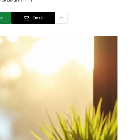
de Leitura 11 Mins
pp
Email