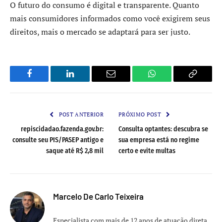
O futuro do consumo é digital e transparente. Quanto
mais consumidores informados como você exigirem seus
direitos, mais o mercado se adaptará para ser justo.
Facebook
LinkedIn
Email
WhatsApp
Copy
Link
POST ANTERIOR
PRÓXIMO POST
repiscidadao.fazenda.gov.br:
Consulta optantes: descubra se
consulte seu PIS/PASEP antigo e
sua empresa está no regime
saque até R$ 2,8 mil
certo e evite multas
Marcelo De Carlo Teixeira
Especialista com mais de 12 anos de atuação direta