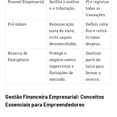
Pessoal/Empresarial
facilita a análise
PJ e registrar
e a tributação.
todas as
transações.
Pró-labore
Remuneração
Definir valor
justa do sócio,
fixo e retirá-
evita saques
lo como
descontrolados.
despesa.
Reserva de
Protege o
Destinar
Emergência
negócio contra
parte do
imprevistos e
lucro para
flutuações de
formar a
mercado.
reserva.
Gestão Financeira Empresarial: Conceitos
Essenciais para Empreendedores