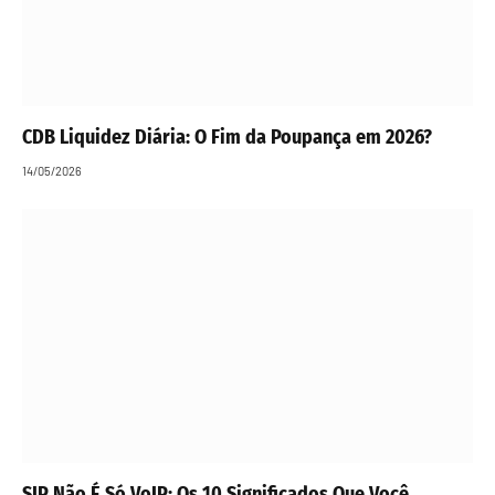
CDB Liquidez Diária: O Fim da Poupança em 2026?
14/05/2026
SIP Não É Só VoIP: Os 10 Significados Que Você