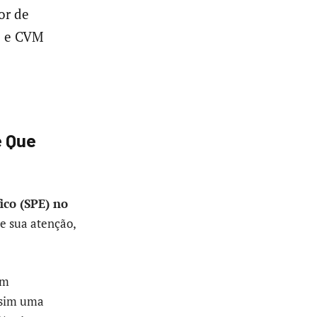
or de
C2 e CVM
e Que
ico (SPE) no
e sua atenção,
em
 sim uma