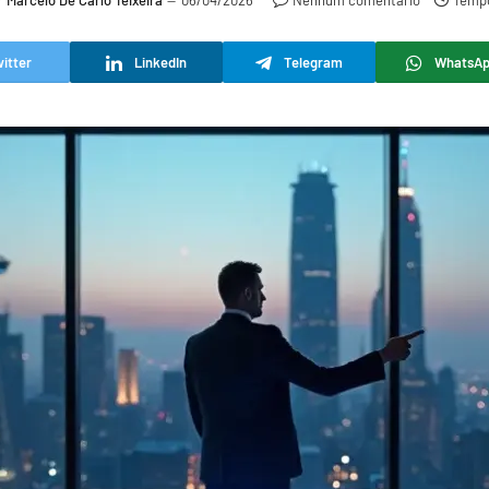
r
Marcelo De Carlo Teixeira
06/04/2026
Nenhum comentário
Tempo
itter
LinkedIn
Telegram
WhatsA