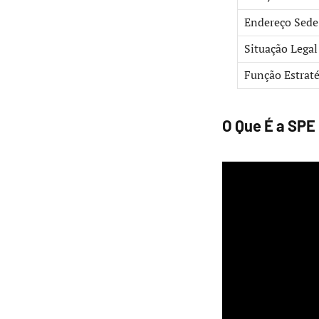
Endereço Sede
Situação Legal
Função Estraté
O Que É a SPE