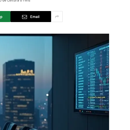
 de Leitura 8 Mins
pp
Email