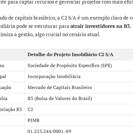
nte para captar recursos e gerenciar projetos com mais efic
do de capitais brasileiro, a C2 S/A é um exemplo claro de 
iliária pode se estruturar para
atrair investidores na B3
.
timiza a gestão, algo crucial no cenário atual.
Detalhe do Projeto Imobiliário C2 S/A
sa
Sociedade de Propósito Específico (SPE)
pal
Incorporação Imobiliária
uação
Mercado de Capitais Brasileiro
olsa
B3 (Bolsa de Valores do Brasil)
ociação B3
C2
PIMB
01.253.244/0001-89