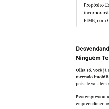
Propósito Es
incorporação
PIMB, com C
Desvendando
Ninguém Te
Olha só, você já
mercado imobili
pois ele vai além 
Essa empresa at
empreendimentos e