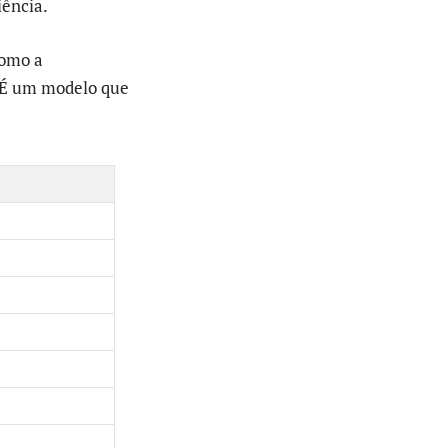
iência.
como a
 É um modelo que