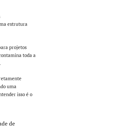
m
uma estrutura
ara projetos
 contamina toda a
.
iretamente
ando uma
ntender isso é o
ade de