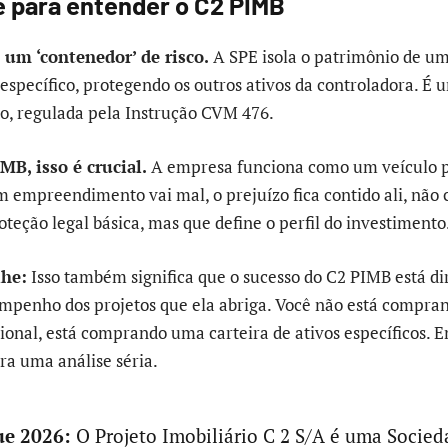
ve para entender o C2 PIMB
um ‘contenedor’ de risco.
A SPE isola o patrimônio de u
pecífico, protegendo os outros ativos da controladora. É 
o, regulada pela Instrução CVM 476.
MB, isso é crucial.
A empresa funciona como um veículo p
um empreendimento vai mal, o prejuízo fica contido ali, não
teção legal básica, mas que define o perfil do investimento
lhe:
Isso também significa que o sucesso do C2 PIMB está d
mpenho dos projetos que ela abriga. Você não está compr
ional, está comprando uma carteira de ativos específicos. E
ra uma análise séria.
e 2026:
O Projeto Imobiliário C 2 S/A é uma Socied