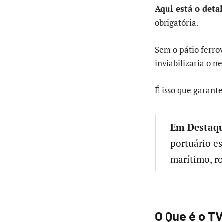
Aqui está o deta
obrigatória.
Sem o pátio ferrov
inviabilizaria o n
É isso que garant
Em Destaqu
portuário e
marítimo, ro
O Que é o TV