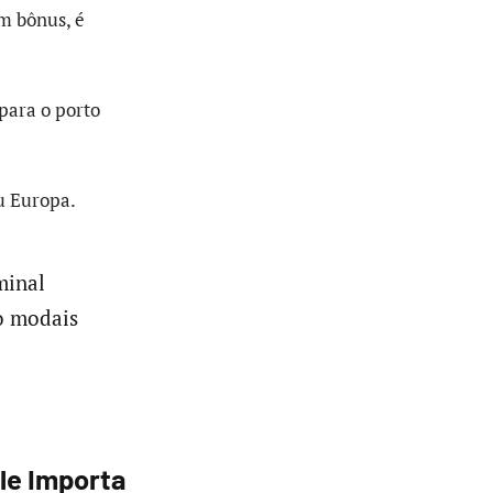
um bônus, é
 para o porto
u Europa.
minal
do modais
Ele Importa