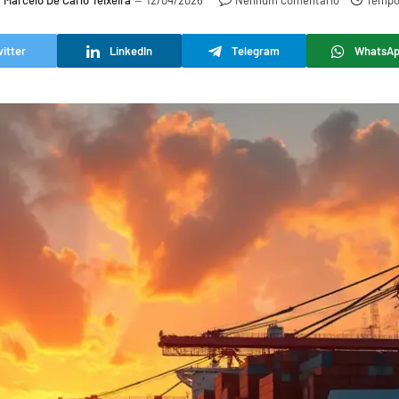
r
Marcelo De Carlo Teixeira
12/04/2026
Nenhum comentário
Tempo 
itter
LinkedIn
Telegram
WhatsA