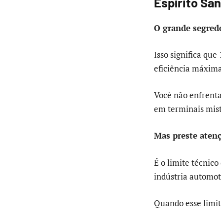
Espírito Sa
O grande segred
Isso significa qu
eficiência máxima
Você não enfrenta
em terminais mist
Mas preste aten
É o limite técnico
indústria automoti
Quando esse limit