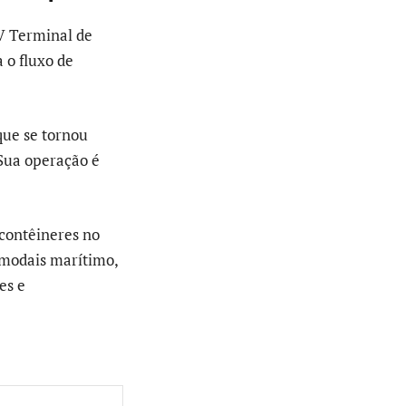
VV Terminal de
 o fluxo de
que se tornou
Sua operação é
contêineres no
 modais marítimo,
es e