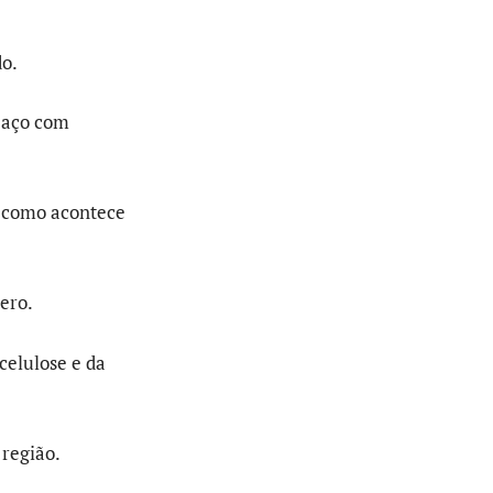
do.
e aço com
, como acontece
ero.
celulose e da
 região.