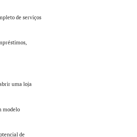
mpleto de serviços
mpréstimos,
abrir uma loja
m modelo
otencial de