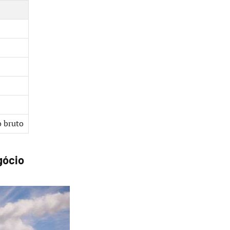
 bruto
gócio