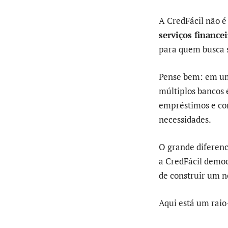
A CredFácil não 
serviços financei
para quem busca s
Pense bem: em um 
múltiplos bancos 
empréstimos e co
necessidades.
O grande diferenc
a CredFácil democ
de construir um n
Aqui está um raio