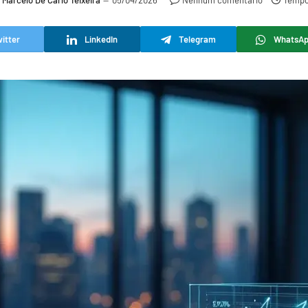
Marcelo De Carlo Teixeira
05/04/2026
Nenhum comentário
Tempo 
itter
LinkedIn
Telegram
WhatsA