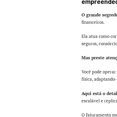
empreende
O grande segred
financeiros.
Ela atua como cor
seguros, consórci
Mas preste aten
Você pode operar 
física, adaptando
Aqui está o deta
escalável e replic
O faturamento méd