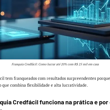
Franquia Credfácil: Como lucrar até 20% com R$ 25 mil em casa
ácil tem franqueados com resultados surpreendentes porq
 que combina flexibilidade e alta lucratividade.
uia Credfácil funciona na prática e por 