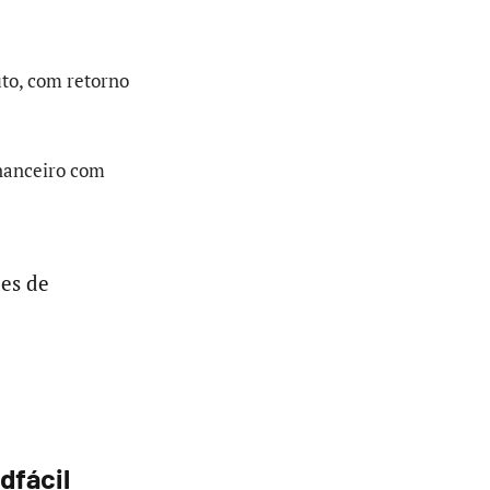
to, com retorno
inanceiro com
es de
dfácil