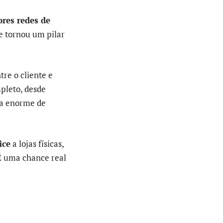
res redes de
e tornou um pilar
re o cliente e
pleto, desde
ma enorme de
ice
a lojas físicas,
É uma chance real