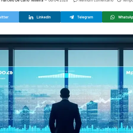
Marcelo De Carlo Teixeira
06/04/2026
Nenhum comentário
Tempo 
itter
LinkedIn
Telegram
WhatsA