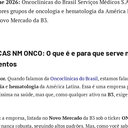
e 2026:
Oncoclínicas do Brasil Serviços Médicos S.
res grupos de oncologia e hematologia da América 
Novo Mercado da B3.
S NM ONCO: O que é e para que serve n
entos
or.
Quando falamos da
Oncoclínicas do Brasil
, estamos fal
ia
e
hematologia
da América Latina. Essa é uma empresa 
íssima na saúde, mas que, como qualquer ativo na
B3
, exig
:
a empresa, listada no
Novo Mercado
da B3 sob o ticker
O
rnança robusta, seguindo altos padrões. Mas, como você sa