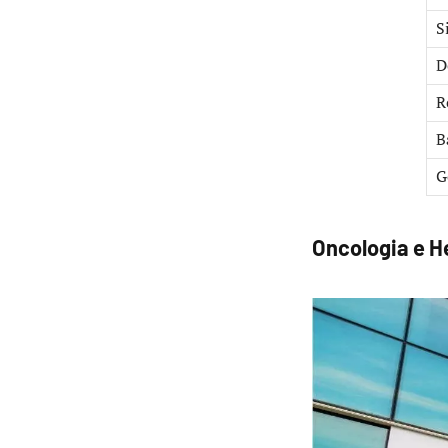
S
D
R
B
G
Oncologia e H