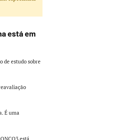
na está em
 de estudo sobre
reavaliação
ia. É uma
A ONCO3 está