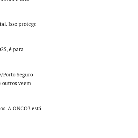
al. Isso protege
25, é para
y/Porto Seguro
e outros veem
dos. A ONCO3 está