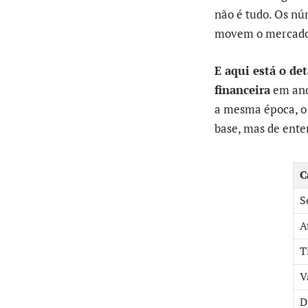
não é tudo. Os nú
movem o mercado 
E aqui está o det
financeira
em anda
a mesma época, o 
base, mas de ent
C
S
A
T
V
D