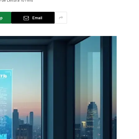
de Leitura 10 Mins
pp
Email