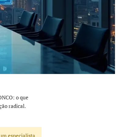
NCO: o que
ão radical.
um especialista