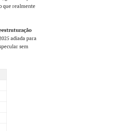
 o que realmente
eestruturação
2025 adiada para
especular sem