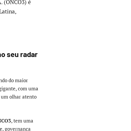
A. (ONCO3) é
Latina,
o seu radar
ando do maior
gigante, com uma
e um olhar atento
NCO3
, tem uma
be, governança