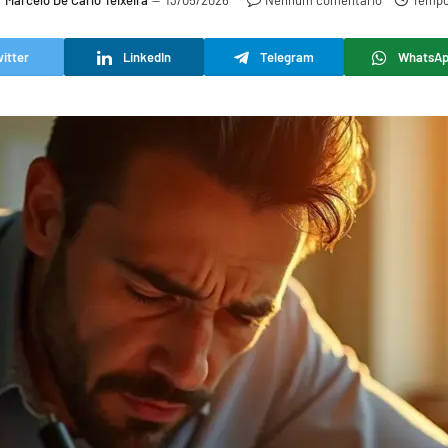
r
Marcelo De Carlo Teixeira
13/05/2026
Nenhum comentário
Tempo 
itter
LinkedIn
Telegram
WhatsA