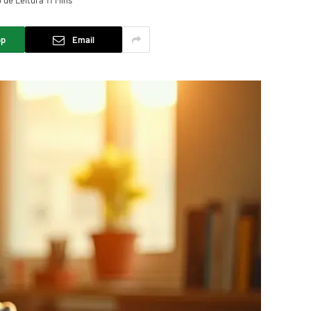
de Leitura 11 Mins
pp
Email