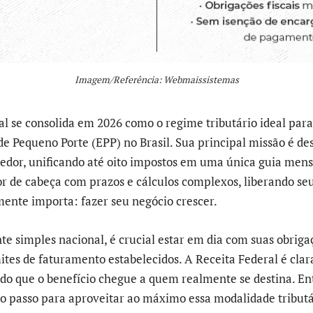
Imagem/Referência: Webmaissistemas
l se consolida em 2026 como o regime tributário ideal pa
e Pequeno Porte (EPP) no Brasil. Sua principal missão é de
dor, unificando até oito impostos em uma única guia mensa
or de cabeça com prazos e cálculos complexos, liberando s
mente importa: fazer seu negócio crescer.
te simples nacional, é crucial estar em dia com suas obriga
ites de faturamento estabelecidos. A Receita Federal é clar
indo que o benefício chegue a quem realmente se destina. En
ro passo para aproveitar ao máximo essa modalidade tributá