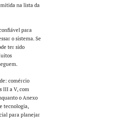
mitida na lista da
 confiável para
ssar o sistema. Se
de ter sido
Muitos
nseguem.
ade: comércio
 III a V, com
enquanto o Anexo
e tecnologia,
ial para planejar