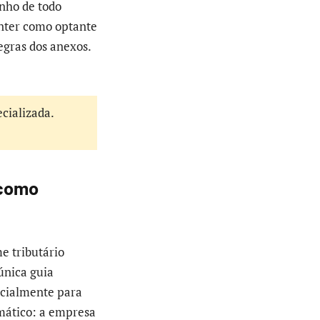
onho de todo
anter como optante
egras dos anexos.
ecializada.
 como
e tributário
 única guia
pecialmente para
mático: a empresa