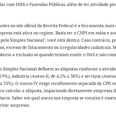
lar com INSS e Fazendas Públicas, além de ter atividade per
ntes no site oficial da Receita Federal é a ferramenta mais
empresa está ativa no regime. Basta ter o CNPJ em mãos e ace
pelo Simples Nacional’, você está dentro. Caso contrário, po
tos, excesso de faturamento ou irregularidades cadastrais. 
obrem a exclusão só quando tentam emitir o DAS e não co
o Simples Nacional definem as alíquotas conforme a ativid
19%), indústria (Anexo II, de 4,5% a 30%) e serviços (Anexos
 a 33%). O Anexo IV exige recolhimento separado da CPP, 
ara calcular a alíquota, impactando diretamente empresas d
aria. Saber em qual anexo sua empresa se encaixa é essenc
vitar surpresas.