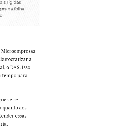
ra Microempresas
sburocratizar a
l, o DAS. Isso
eu tempo para
ções e se
a quanto aos
tender essas
ria.