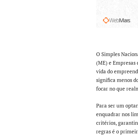
O Simples Naciona
(ME) e Empresas d
vida do empreende
significa menos d
focar no que real
Para ser um optan
enquadrar nos lim
critérios, garant
regras é o primei